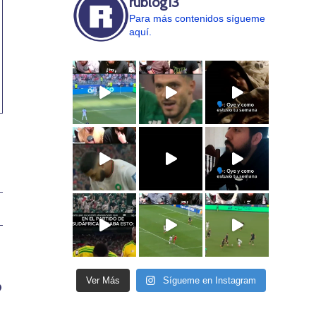
rublog13
Para más contenidos sígueme
aquí.
Ver Más
Sígueme en Instagram
?