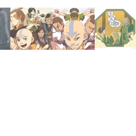
febrero 7, 2021
febrero 5, 2021
abril 18, 2025
Promesa
perdidas
Matcha
Novela | La
Las aventuras
Hacedores de