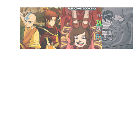
febrero 12, 2021
febrero 10, 2021
febrero 5, 2021
y Sombra
Hermanas
Encontrado
Novela | Humo
Perdido y