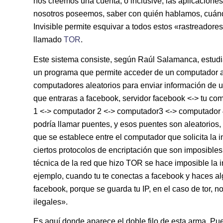
nos creemos una cuenta, o inclusive, las aplicacione
nosotros poseemos, saber con quién hablamos, cuánd
Invisible permite esquivar a todos estos «rastreador
llamado
TOR
.
Este sistema consiste, según Raúl Salamanca, estudi
un programa que permite acceder de un computador a 
computadores aleatorios para enviar información de u
que entraras a facebook, servidor facebook <-> tu co
1 <-> computador 2 <-> computador3 <-> computador 4
podría llamar puentes, y esos puentes son aleatorio
que se establece entre el computador que solicita la i
ciertos protocolos de encriptación que son imposibles
técnica de la red que hizo TOR se hace imposible la i
ejemplo, cuando tu te conectas a facebook y haces algo
facebook, porque se guarda tu IP, en el caso de tor, no
ilegales».
Es aquí donde aparece el doble filo de esta arma. Pued