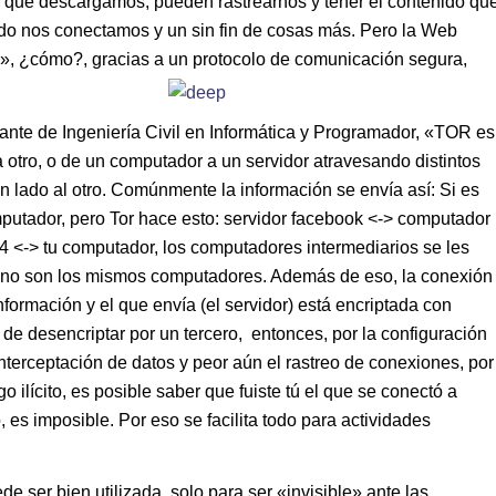
s que descargamos, pueden rastrearnos y tener el contenido qu
o nos conectamos y un sin fin de cosas más. Pero la Web
es», ¿cómo?, gracias a un protocolo de comunicación segura,
ante de Ingeniería Civil en Informática y Programador, «TOR es
otro, o de un computador a un servidor atravesando distintos
n lado al otro. Comúnmente la información se envía así: Si es
mputador, pero Tor hace esto: servidor facebook <-> computador
 <-> tu computador, los computadores intermediarios se les
s, no son los mismos computadores. Además de eso, la conexión
nformación y el que envía (el servidor) está encriptada con
 de desencriptar por un tercero, entonces, por la configuración
nterceptación de datos y peor aún el rastreo de conexiones, por
 ilícito, es posible saber que fuiste tú el que se conectó a
, es imposible. Por eso se facilita todo para actividades
e ser bien utilizada, solo para ser «invisible» ante las