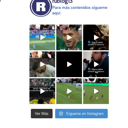
rublog13
e
Para más contenidos sígueme
aquí.
Ver Más
Sígueme en Instagram