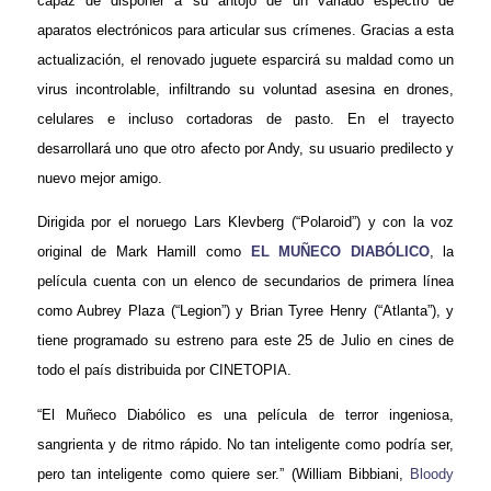
capaz de disponer a su antojo de un variado espectro de
aparatos electrónicos para articular sus crímenes. Gracias a esta
actualización, el renovado juguete esparcirá su maldad como un
virus incontrolable, infiltrando su voluntad asesina en drones,
celulares e incluso cortadoras de pasto. En el trayecto
desarrollará uno que otro afecto por Andy, su usuario predilecto y
nuevo mejor amigo.
Dirigida por el noruego Lars Klevberg (“Polaroid”) y con la voz
original de Mark Hamill como
EL MUÑECO DIABÓLICO
, la
película cuenta con un elenco de secundarios de primera línea
como Aubrey Plaza (“Legion”) y Brian Tyree Henry (“Atlanta”), y
tiene programado su estreno para este 25 de Julio en cines de
todo el país distribuida por CINETOPIA.
“El Muñeco Diabólico es una película de terror ingeniosa,
sangrienta y de ritmo rápido. No tan inteligente como podría ser,
pero tan inteligente como quiere ser.” (William Bibbiani,
Bloody