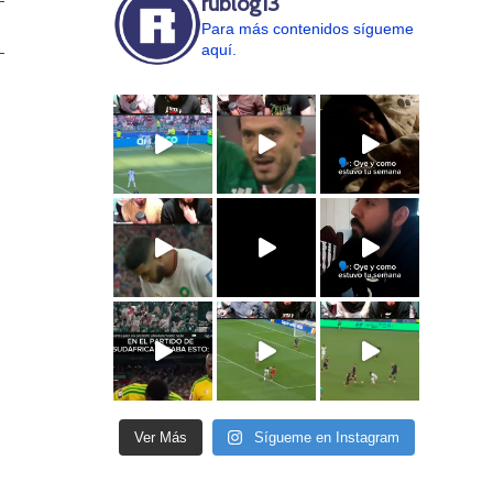
rublog13
Para más contenidos sígueme
aquí.
Ver Más
Sígueme en Instagram