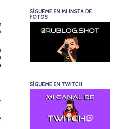
SÍGUEME EN MI INSTA DE
FOTOS
e
n
s
t
a
SÍGUEME EN TWITCH
.
y