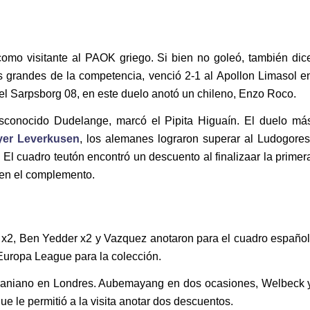
omo visitante al PAOK griego. Si bien no goleó, también dic
os grandes de la competencia, venció 2-1 al Apollon Limasol e
 el Sarpsborg 08, en este duelo anotó un chileno, Enzo Roco.
sconocido Dudelange, marcó el Pipita Higuaín. El duelo má
yer Leverkusen
, los alemanes lograron superar al Ludogores
El cuadro teutón encontró un descuento al finalizaar la primer
a en el complemento.
 x2, Ben Yedder x2 y Vazquez anotaron para el cuadro español
Europa League para la colección.
 ucraniano en Londres. Aubemayang en dos ocasiones, Welbeck 
ue le permitió a la visita anotar dos descuentos.