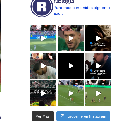
rublog13
Para más contenidos sígueme
aquí.
Ver Más
Sígueme en Instagram
o