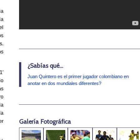
ia
la
el
os
s.
os
¿Sabías qué…
1′
Juan Quintero es el primer jugador colombiano en
io
anotar en dos mundiales diferentes?
ás
ro
la
la
Galería Fotográfica
er