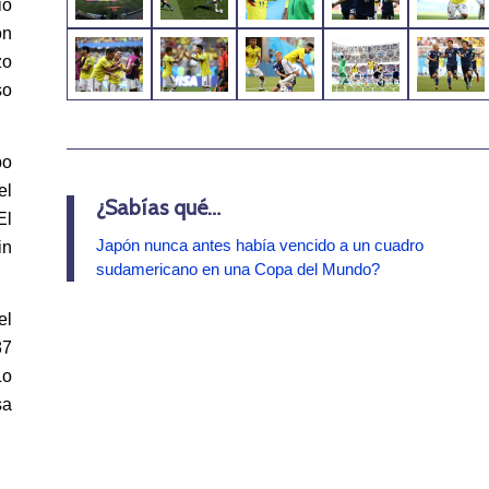
ió
on
zo
so
.
po
el
¿Sabías qué…
El
Japón nunca antes había vencido a un cuadro
in
sudamericano en una Copa del Mundo?
el
87
Lo
sa