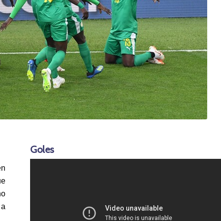
Goles
en
ue
no
 a