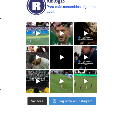
rublog13
Para más contenidos sígueme
aquí.
Ver Más
Sígueme en Instagram