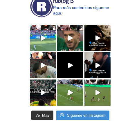
rublog13
Para más contenidos sígueme
aquí.
Ver Más
Sígueme en Instagram