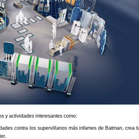
s y actividades interesantes como:
ades contra los supervillanos más infames de Batman, crea t
er.