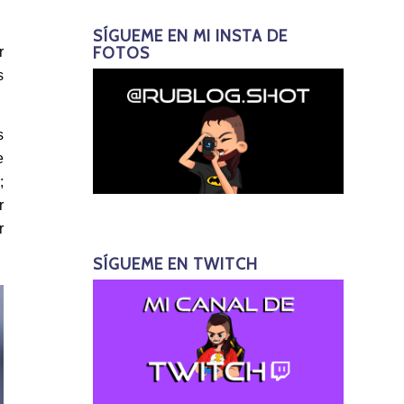
SÍGUEME EN MI INSTA DE
FOTOS
r
s
s
e
;
r
r
SÍGUEME EN TWITCH