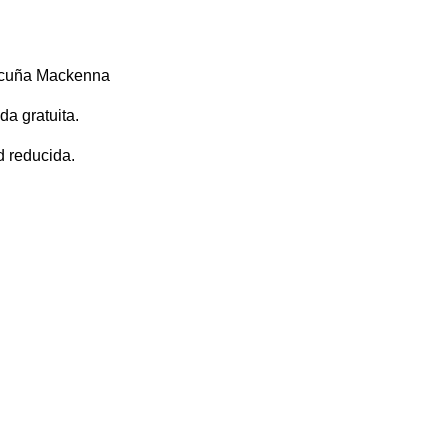
Vicuña Mackenna
a gratuita.
d reducida.