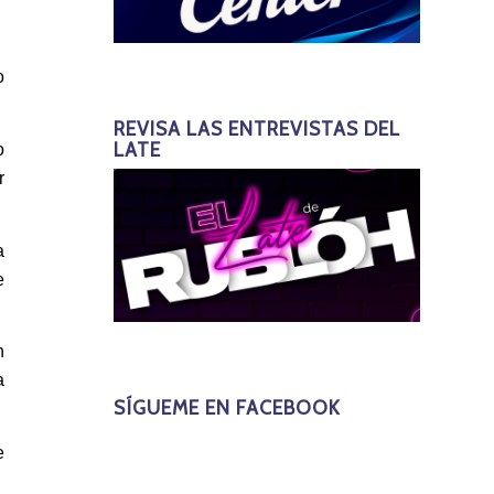
o
REVISA LAS ENTREVISTAS DEL
LATE
o
r
a
e
n
a
SÍGUEME EN FACEBOOK
e