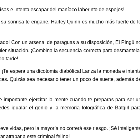
as e intenta escapar del maníaco laberinto de espejos!
onrisa te engañe, Harley Quinn es mucho más fuerte de l
! Con un arsenal de paraguas a su disposición, El Pingüin
uier situación. ¡Combina la secuencia correcta para desmantela
o tarde!
spera una dicotomía diabólica! Lanza la moneda e intent
eces. Quizás sea necesario tener un poco de suerte, además d
ortante ejercitar la mente cuando te preparas para ser u
des igualar el genio y la memoria fotográfica de Batgirl par
idas, pero la mayoría no correrá ese riesgo. ¡Sé inteligent
r atrapar a este criminal felino!