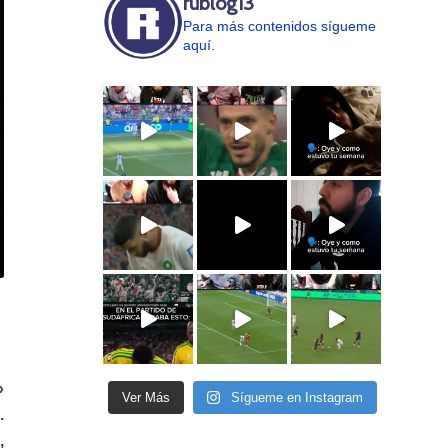
rublog13
Para más contenidos sígueme
aquí.
»
Ver Más
Sígueme en Instagram
.
,