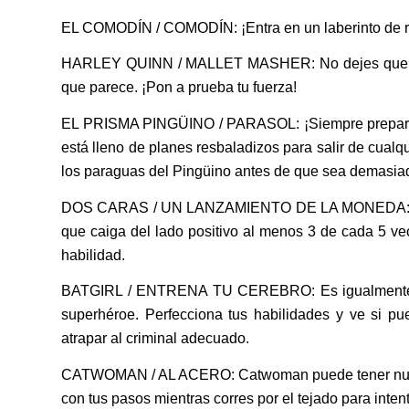
EL COMODÍN / COMODÍN: ¡Entra en un laberinto de ris
HARLEY QUINN / MALLET MASHER: No dejes que su s
que parece. ¡Pon a prueba tu fuerza!
EL PRISMA PINGÜINO / PARASOL: ¡Siempre preparado
está lleno de planes resbaladizos para salir de cualq
los paraguas del Pingüino antes de que sea demasiad
DOS CARAS / UN LANZAMIENTO DE LA MONEDA: ¡Te e
que caiga del lado positivo al menos 3 de cada 5 v
habilidad.
BATGIRL / ENTRENA TU CEREBRO: Es igualmente imp
superhéroe. Perfecciona tus habilidades y ve si pue
atrapar al criminal adecuado.
CATWOMAN / AL ACERO: Catwoman puede tener nueve v
con tus pasos mientras corres por el tejado para intenta