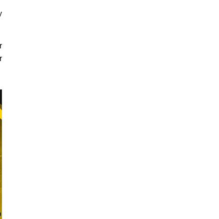
y
r
r