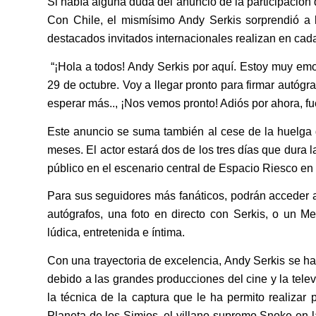
Si había alguna duda del anunció de la participación 
Con Chile, el mismísimo Andy Serkis sorprendió a l
destacados invitados internacionales realizan en cada
“¡Hola a todos! Andy Serkis por aquí. Estoy muy emo
29 de octubre. Voy a llegar pronto para firmar autógr
esperar más.., ¡Nos vemos pronto! Adiós por ahora, fu
Este anuncio se suma también al cese de la huelga 
meses. El actor estará dos de los tres días que dura
público en el escenario central de Espacio Riesco en
Para sus seguidores más fanáticos, podrán acceder a 
autógrafos, una foto en directo con Serkis, o un M
lúdica, entretenida e íntima.
Con una trayectoria de excelencia, Andy Serkis se h
debido a las grandes producciones del cine y la tele
la técnica de la captura que le ha permito realizar
Planeta de los Simios, el villano supremo Snoke en l