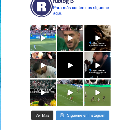
rublog13
Para más contenidos sígueme
aquí.
Ver Más
Sígueme en Instagram