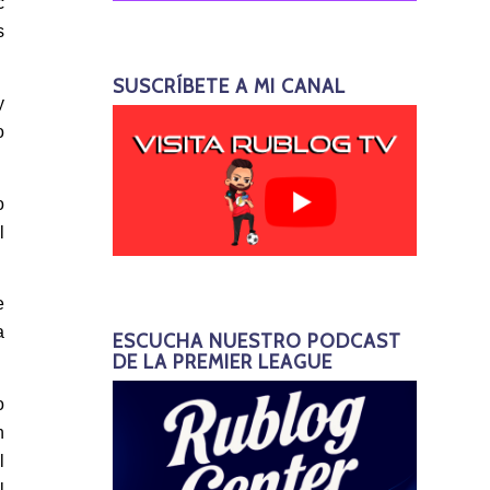
c
s
SUSCRÍBETE A MI CANAL
y
o
o
l
e
a
ESCUCHA NUESTRO PODCAST
DE LA PREMIER LEAGUE
o
n
l
l