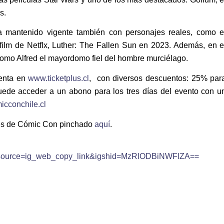
s.
ha mantenido vigente también con personajes reales, como e
 film de Netflx, Luther: The Fallen Sun en 2023. Además, en e
 como Alfred el mayordomo fiel del hombre murciélago.
venta en
www.ticketplus.cl
, con diversos descuentos: 25% par
uede acceder a un abono para los tres días del evento con u
cconchile.cl
ales de Cómic Con pinchado
aquí
.
m_source=ig_web_copy_link&igshid=MzRlODBiNWFlZA==