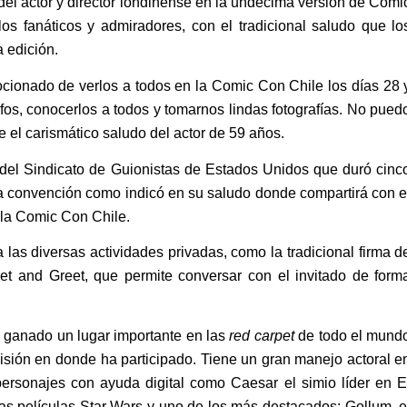
del actor y director londinense en la undécima versión de Comi
os fanáticos y admiradores, con el tradicional saludo que lo
 edición.
cionado de verlos a todos en la Comic Con Chile los días 28 
afos, conocerlos a todos y tomarnos lindas fotografías. No pued
e el carismático saludo del actor de 59 años.
del Sindicato de Guionistas de Estados Unidos que duró cinc
 la convención como indicó en su saludo donde compartirá con e
 la Comic Con Chile.
las diversas actividades privadas, como la tradicional firma d
eet and Greet, que permite conversar con el invitado de form
a ganado un lugar importante en las
red carpet
de todo el mund
visión en donde ha participado. Tiene un gran manejo actoral e
 personajes con ayuda digital como Caesar el simio líder en E
as películas Star Wars y uno de los más destacados: Gollum, e